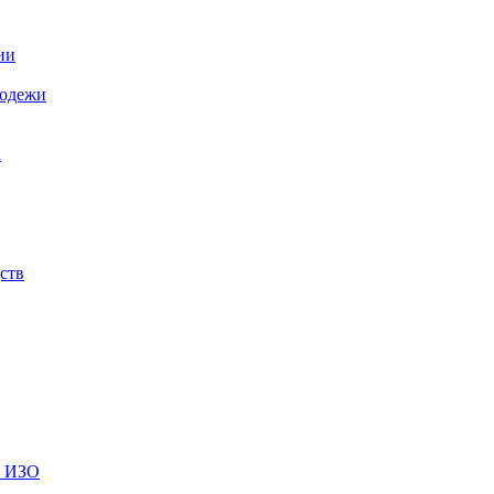
ии
лодежи
а
ств
и ИЗО