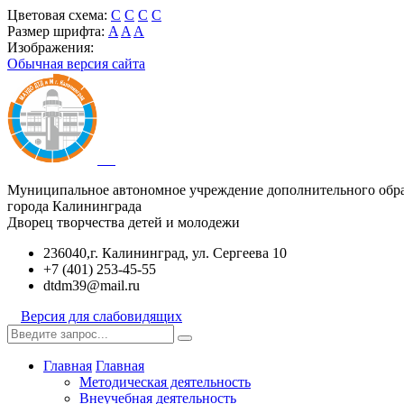
Цветовая схема:
C
C
C
C
Размер шрифта:
A
A
A
Изображения:
Обычная версия сайта
Муниципальное автономное учреждение дополнительного обр
города Калининграда
Дворец творчества детей и молодежи
236040,г. Калининград, ул. Сергеева 10
+7 (401) 253-45-55
dtdm39@mail.ru
Версия для слабовидящих
Главная
Главная
Методическая деятельность
Внеучебная деятельность