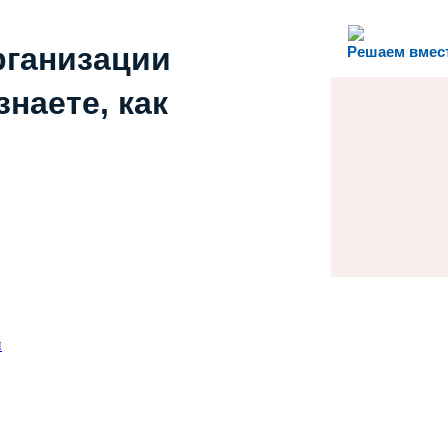
рганизации
Решаем вмес
наете, как
и