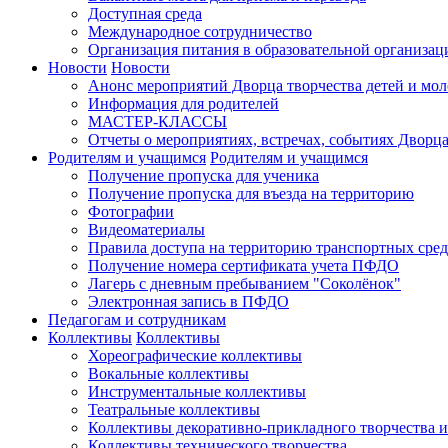
Доступная среда
Международное сотрудничество
Организация питания в образовательной организац
Новости
Новости
Анонс мероприятий Дворца творчества детей и мо
Информация для родителей
МАСТЕР-КЛАССЫ
Отчеты о мероприятиях, встречах, событиях Дворц
Родителям и учащимся
Родителям и учащимся
Получение пропуска для ученика
Получение пропуска для въезда на территорию
Фотографии
Видеоматериалы
Правила доступа на территорию транспортных сред
Получение номера сертификата учета ПФДО
Лагерь с дневным пребыванием "Соколёнок"
Электронная запись в ПФДО
Педагогам и сотрудникам
Коллективы
Коллективы
Хореографические коллективы
Вокальные коллективы
Инструментальные коллективы
Театральные коллективы
Коллективы декоративно-прикладного творчества 
Коллективы технического творчества