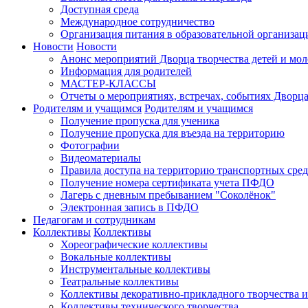
Доступная среда
Международное сотрудничество
Организация питания в образовательной организац
Новости
Новости
Анонс мероприятий Дворца творчества детей и мо
Информация для родителей
МАСТЕР-КЛАССЫ
Отчеты о мероприятиях, встречах, событиях Дворц
Родителям и учащимся
Родителям и учащимся
Получение пропуска для ученика
Получение пропуска для въезда на территорию
Фотографии
Видеоматериалы
Правила доступа на территорию транспортных сред
Получение номера сертификата учета ПФДО
Лагерь с дневным пребыванием "Соколёнок"
Электронная запись в ПФДО
Педагогам и сотрудникам
Коллективы
Коллективы
Хореографические коллективы
Вокальные коллективы
Инструментальные коллективы
Театральные коллективы
Коллективы декоративно-прикладного творчества 
Коллективы технического творчества