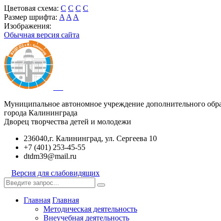
Цветовая схема:
C
C
C
C
Размер шрифта:
A
A
A
Изображения:
Обычная версия сайта
Муниципальное автономное учреждение дополнительного обр
города Калининграда
Дворец творчества детей и молодежи
236040,г. Калининград, ул. Сергеева 10
+7 (401) 253-45-55
dtdm39@mail.ru
Версия для слабовидящих
Главная
Главная
Методическая деятельность
Внеучебная деятельность