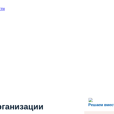
сти
рганизации
Решаем вмес