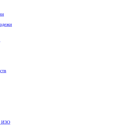
ии
лодежи
а
ств
и ИЗО