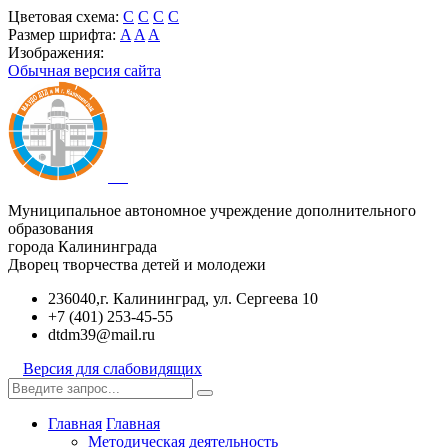
Цветовая схема:
C
C
C
C
Размер шрифта:
A
A
A
Изображения:
Обычная версия сайта
Муниципальное автономное учреждение дополнительного
образования
города Калининграда
Дворец творчества детей и молодежи
236040,г. Калининград, ул. Сергеева 10
+7 (401) 253-45-55
dtdm39@mail.ru
Версия для слабовидящих
Главная
Главная
Методическая деятельность