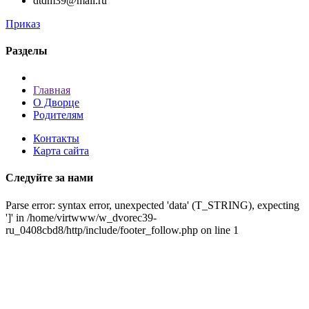
dtdm39@mail.ru
Приказ
Разделы
Главная
О Дворце
Родителям
Контакты
Карта сайта
Следуйте за нами
Parse error: syntax error, unexpected 'data' (T_STRING), expecting
']' in /home/virtwww/w_dvorec39-
ru_0408cbd8/http/include/footer_follow.php on line 1