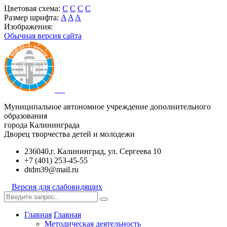
Цветовая схема:
C
C
C
C
Размер шрифта:
A
A
A
Изображения:
Обычная версия сайта
Муниципальное автономное учреждение дополнительного
образования
города Калининграда
Дворец творчества детей и молодежи
236040,г. Калининград, ул. Сергеева 10
+7 (401) 253-45-55
dtdm39@mail.ru
Версия для слабовидящих
Главная
Главная
Методическая деятельность