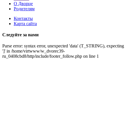
О Дворце
Родителям
Контакты
Карта сайта
Следуйте за нами
Parse error: syntax error, unexpected 'data' (T_STRING), expecting
']' in /home/virtwww/w_dvorec39-
ru_0408cbd8/http/include/footer_follow.php on line 1