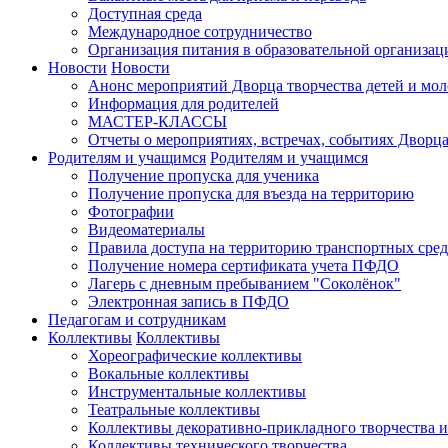
Доступная среда
Международное сотрудничество
Организация питания в образовательной организац
Новости
Новости
Анонс мероприятий Дворца творчества детей и мо
Информация для родителей
МАСТЕР-КЛАССЫ
Отчеты о мероприятиях, встречах, событиях Дворц
Родителям и учащимся
Родителям и учащимся
Получение пропуска для ученика
Получение пропуска для въезда на территорию
Фотографии
Видеоматериалы
Правила доступа на территорию транспортных сред
Получение номера сертификата учета ПФДО
Лагерь с дневным пребыванием "Соколёнок"
Электронная запись в ПФДО
Педагогам и сотрудникам
Коллективы
Коллективы
Хореографические коллективы
Вокальные коллективы
Инструментальные коллективы
Театральные коллективы
Коллективы декоративно-прикладного творчества 
Коллективы технического творчества