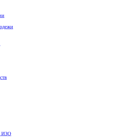
ии
лодежи
а
ств
и ИЗО