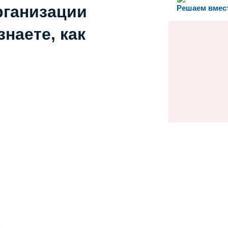
рганизации
Решаем вмес
наете, как