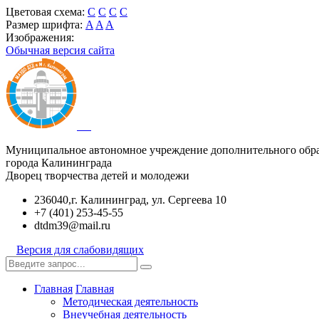
Цветовая схема:
C
C
C
C
Размер шрифта:
A
A
A
Изображения:
Обычная версия сайта
Муниципальное автономное учреждение дополнительного обр
города Калининграда
Дворец творчества детей и молодежи
236040,г. Калининград, ул. Сергеева 10
+7 (401) 253-45-55
dtdm39@mail.ru
Версия для слабовидящих
Главная
Главная
Методическая деятельность
Внеучебная деятельность