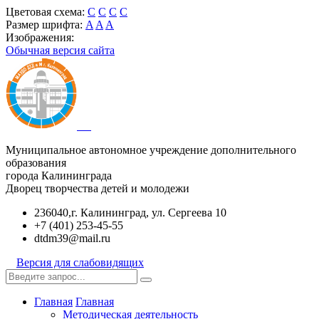
Цветовая схема:
C
C
C
C
Размер шрифта:
A
A
A
Изображения:
Обычная версия сайта
Муниципальное автономное учреждение дополнительного
образования
города Калининграда
Дворец творчества детей и молодежи
236040,г. Калининград, ул. Сергеева 10
+7 (401) 253-45-55
dtdm39@mail.ru
Версия для слабовидящих
Главная
Главная
Методическая деятельность