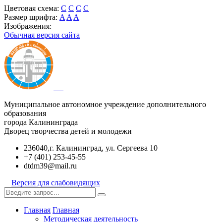
Цветовая схема:
C
C
C
C
Размер шрифта:
A
A
A
Изображения:
Обычная версия сайта
Муниципальное автономное учреждение дополнительного
образования
города Калининграда
Дворец творчества детей и молодежи
236040,г. Калининград, ул. Сергеева 10
+7 (401) 253-45-55
dtdm39@mail.ru
Версия для слабовидящих
Главная
Главная
Методическая деятельность