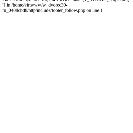
']' in /home/virtwww/w_dvorec39-
ru_0408cbd8/http/include/footer_follow.php on line 1