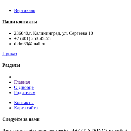
Вертикаль
Наши контакты
236040,г. Калининград, ул. Сергеева 10
+7 (401) 253-45-55
dtdm39@mail.ru
Приказ
Разделы
Главная
О Дворце
Родителям
Контакты
Карта сайта
Следуйте за нами
Parse error: syntax error, unexpected 'data' (T_STRING), expecting