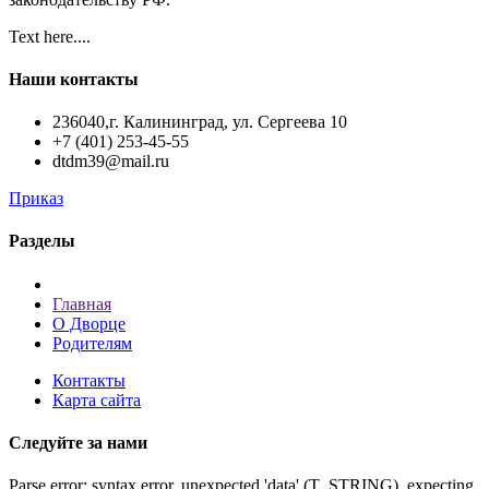
Text here....
Наши контакты
236040,г. Калининград, ул. Сергеева 10
+7 (401) 253-45-55
dtdm39@mail.ru
Приказ
Разделы
Главная
О Дворце
Родителям
Контакты
Карта сайта
Следуйте за нами
Parse error: syntax error, unexpected 'data' (T_STRING), expecting