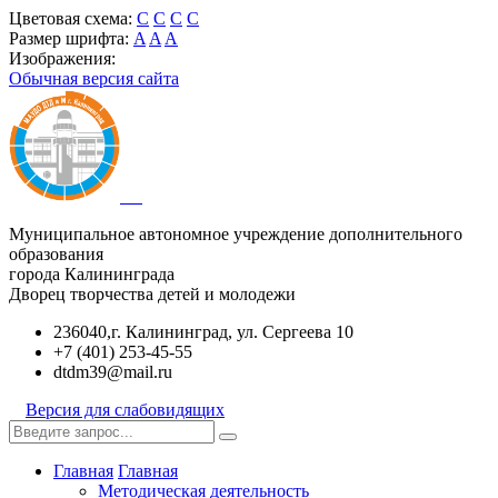
Цветовая схема:
C
C
C
C
Размер шрифта:
A
A
A
Изображения:
Обычная версия сайта
Муниципальное автономное учреждение дополнительного
образования
города Калининграда
Дворец творчества детей и молодежи
236040,г. Калининград, ул. Сергеева 10
+7 (401) 253-45-55
dtdm39@mail.ru
Версия для слабовидящих
Главная
Главная
Методическая деятельность