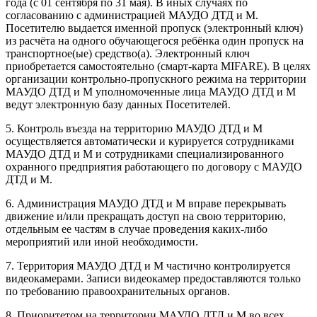
года (с 01 сентября по 31 мая). В иных случаях по
согласованию с администрацией МАУДО ДТД и М.
Посетителю выдается именной пропуск (электронный ключ)
из расчёта на одного обучающегося ребёнка один пропуск на
транспортное(ые) средство(а). Электронный ключ
приобретается самостоятельно (смарт-карта MIFARE). В целях
организации контрольно-пропускного режима на территории
МАУДО ДТД и М уполномоченные лица МАУДО ДТД и М
ведут электронную базу данных Посетителей.
5. Контроль въезда на территорию МАУДО ДТД и М
осуществляется автоматически и курируется сотрудниками
МАУДО ДТД и М и сотрудниками специализированного
охранного предприятия работающего по договору с МАУДО
ДТД и М.
6. Администрация МАУДО ДТД и М вправе перекрывать
движение и/или прекращать доступ на свою территорию,
отдельным ее частям в случае проведения каких-либо
мероприятий или иной необходимости.
7. Территория МАУДО ДТД и М частично контролируется
видеокамерами. Записи видеокамер предоставляются только
по требованию правоохранительных органов.
8. Приоритетом на территории МАУДО ДТД и М во всех