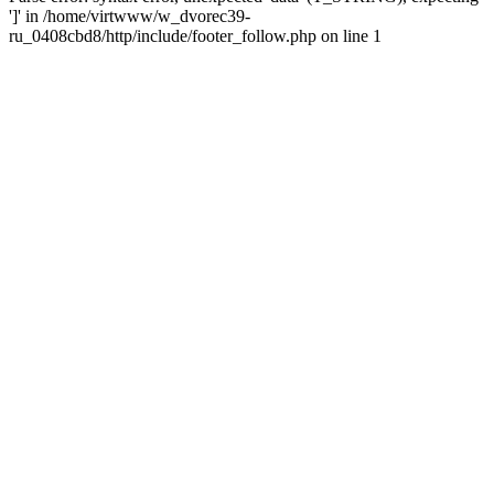
']' in /home/virtwww/w_dvorec39-
ru_0408cbd8/http/include/footer_follow.php on line 1