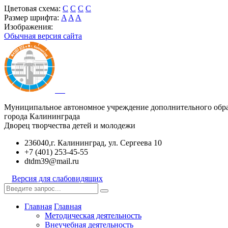
Цветовая схема:
C
C
C
C
Размер шрифта:
A
A
A
Изображения:
Обычная версия сайта
Муниципальное автономное учреждение дополнительного обр
города Калининграда
Дворец творчества детей и молодежи
236040,г. Калининград, ул. Сергеева 10
+7 (401) 253-45-55
dtdm39@mail.ru
Версия для слабовидящих
Главная
Главная
Методическая деятельность
Внеучебная деятельность