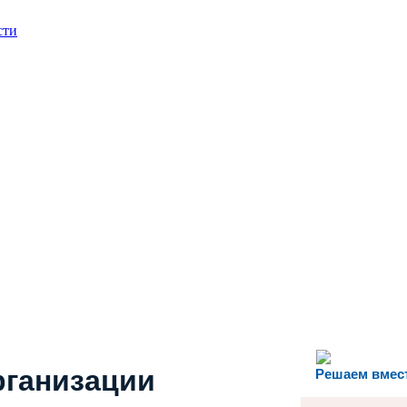
сти
рганизации
Решаем вмес