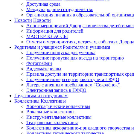
Доступная среда
Международное сотрудничество
Организация питания в образовательной организац
Новости
Новости
Анонс мероприятий Дворца творчества детей и мо
Информация для родителей
МАСТЕР-КЛАССЫ
Отчеты о мероприятиях, встречах, событиях Дворц
Родителям и учащимся
Родителям и учащимся
Получение пропуска для ученика
Получение пропуска для въезда на территорию
Фотографии
Видеоматериалы
Правила доступа на территорию транспортных сред
Получение номера сертификата учета ПФДО
Лагерь с дневным пребыванием "Соколёнок"
Электронная запись в ПФДО
Педагогам и сотрудникам
Коллективы
Коллективы
Хореографические коллективы
Вокальные коллективы
Инструментальные коллективы
Театральные коллективы
Коллективы декоративно-прикладного творчества 
Коллективы технического творчества