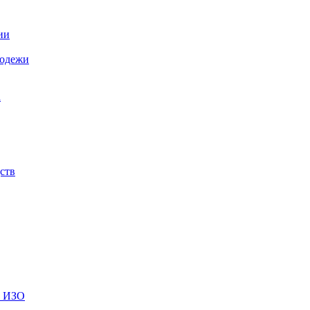
ии
лодежи
а
ств
и ИЗО