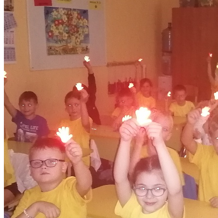
Доступная среда
Международное сотрудничество
Организация питания в образовательной организац
Новости
Новости
Анонс мероприятий Дворца творчества детей и мо
Информация для родителей
МАСТЕР-КЛАССЫ
Отчеты о мероприятиях, встречах, событиях Дворц
Родителям и учащимся
Родителям и учащимся
Получение пропуска для ученика
Получение пропуска для въезда на территорию
Фотографии
Видеоматериалы
Правила доступа на территорию транспортных сред
Получение номера сертификата учета ПФДО
Лагерь с дневным пребыванием "Соколёнок"
Электронная запись в ПФДО
Педагогам и сотрудникам
Коллективы
Коллективы
Хореографические коллективы
Вокальные коллективы
Инструментальные коллективы
Театральные коллективы
Коллективы декоративно-прикладного творчества 
Коллективы технического творчества