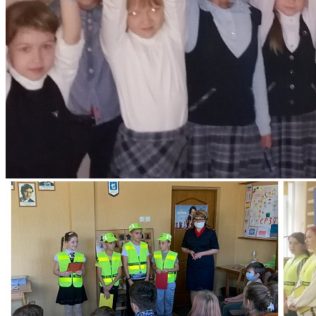
Есть предложения по о
учебного процесса или з
сделать школу лучше?
Написать о проблеме
Новости
Анонс мероприятий Дворца творчества детей и молодеж
Информация для родителей
МАСТЕР-КЛАССЫ
Отчеты о мероприятиях, встречах, событиях Дворца