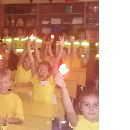
ии
лодежи
а
ств
и ИЗО