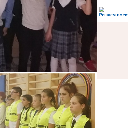
рганизации
Решаем вмес
наете, как
и