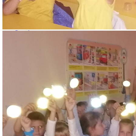
Коллективы туризма и краеведения
Коллективы социально-гуманитарной направленно
Спортивные секции
Достижения
Воспитательная деятельность
Cертификат
Расписание
Запись в творческие объединения
Часто задаваемые вопросы
Антитеррор
Противодействие коррупции
"Без срока давности"
Контакты
Контакты
Контакты учреждения
Контакты контролирующих организаций
Реквизиты
80 лет Великой Победы
Лагерь с дневным пребыванием "Соколенок"
Производительность труда
О дворце
Новости
Отчеты о мероприятиях, встречах, событиях Дворца