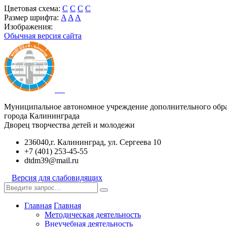
Цветовая схема:
C
C
C
C
Размер шрифта:
A
A
A
Изображения:
Обычная версия сайта
Муниципальное автономное учреждение дополнительного обр
города Калининграда
Дворец творчества детей и молодежи
236040,г. Калининград, ул. Сергеева 10
+7 (401) 253-45-55
dtdm39@mail.ru
Версия для слабовидящих
Главная
Главная
Методическая деятельность
Внеучебная деятельность