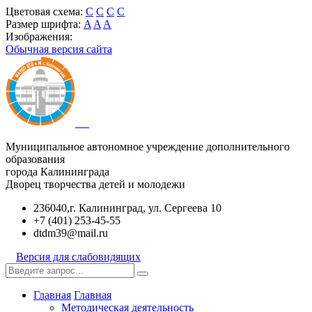
Цветовая схема:
C
C
C
C
Размер шрифта:
A
A
A
Изображения:
Обычная версия сайта
Муниципальное автономное учреждение дополнительного
образования
города Калининграда
Дворец творчества детей и молодежи
236040,г. Калининград, ул. Сергеева 10
+7 (401) 253-45-55
dtdm39@mail.ru
Версия для слабовидящих
Главная
Главная
Методическая деятельность