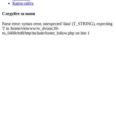
Карта сайта
Следуйте за нами
Parse error: syntax error, unexpected 'data' (T_STRING), expecting
']' in /home/virtwww/w_dvorec39-
ru_0408cbd8/http/include/footer_follow.php on line 1