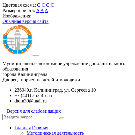
Цветовая схема:
C
C
C
C
Размер шрифта:
A
A
A
Изображения:
Обычная версия сайта
Муниципальное автономное учреждение дополнительного
образования
города Калининграда
Дворец творчества детей и молодежи
236040,г. Калининград, ул. Сергеева 10
+7 (401) 253-45-55
dtdm39@mail.ru
Версия для слабовидящих
Главная
Главная
Методическая деятельность