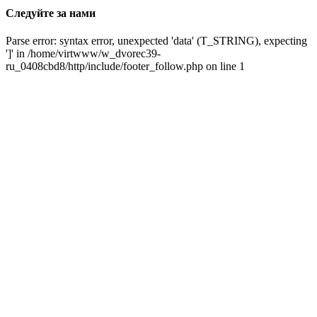
Следуйте за нами
Parse error: syntax error, unexpected 'data' (T_STRING), expecting
']' in /home/virtwww/w_dvorec39-
ru_0408cbd8/http/include/footer_follow.php on line 1