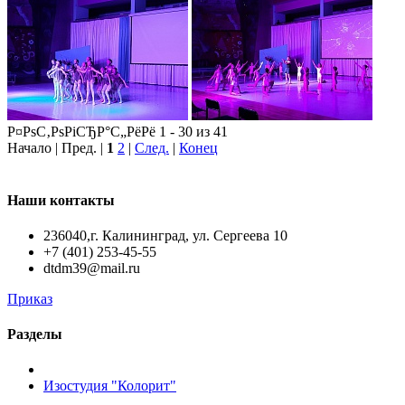
Р¤РѕС‚РѕРіСЂР°С„РёРё 1 - 30 из 41
Начало | Пред. |
1
2
|
След.
|
Конец
Наши контакты
236040,г. Калининград, ул. Сергеева 10
+7 (401) 253-45-55
dtdm39@mail.ru
Приказ
Разделы
Изостудия "Колорит"