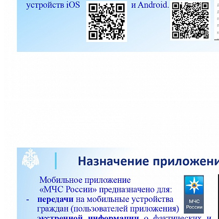
жизни или здоровью граждан.
В приложении пользователю доступен вызов службы
спасения, а также определение геолокации, которой он может
поделиться в случае необходимости.
Для получения более подробной информации пользователь
всегда сможет оперативно перейти на страницу официального
интернет-портала МЧС России.
Наиболее актуально наличие данного приложения у детей и
подростков, так как в нем имеются необходимые
рекомендации и можно мгновенно найти информацию о
действиях в случае чрезвычайной ситуации. Приложение
«МЧС России» будет полезно как в быту, так и на отдыхе.
Приложение «МЧС России» доступно для бесплатного
скачивания в онлайн-магазинах Google Play, App Store,
RuStore и успешно работает на операционных системах
мобильных устройств iOS и Android.
След. новость
Пред. новость
Наши контакты
236040,г. Калининград, ул. Сергеева 10