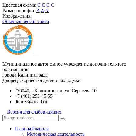
Цветовая схема:
C
C
C
C
Размер шрифта:
A
A
A
Изображения:
Обычная версия сайта
Муниципальное автономное учреждение дополнительного
образования
города Калининграда
Дворец творчества детей и молодежи
236040,г. Калининград, ул. Сергеева 10
+7 (401) 253-45-55
dtdm39@mail.ru
Версия для слабовидящих
Главная
Главная
Методическая деятельность