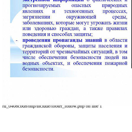
+7 (401) 253-45-55
dtdm39@mail.ru
Приказ
Разделы
Главная
О Дворце
Родителям
Контакты
Карта сайта
Следуйте за нами
Parse error: syntax error, unexpected 'data' (T_STRING), expecting
']' in /home/virtwww/w_dvorec39-
ru_0408cbd8/http/include/footer_follow.php on line 1