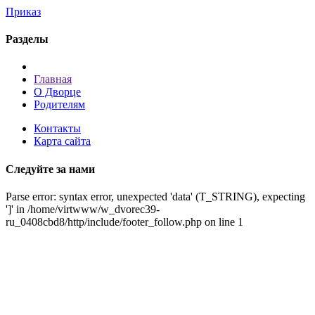
Приказ
Разделы
Главная
О Дворце
Родителям
Контакты
Карта сайта
Следуйте за нами
Parse error: syntax error, unexpected 'data' (T_STRING), expecting
']' in /home/virtwww/w_dvorec39-
ru_0408cbd8/http/include/footer_follow.php on line 1