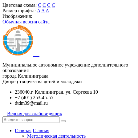
Цветовая схема:
C
C
C
C
Размер шрифта:
A
A
A
Изображения:
Обычная версия сайта
Муниципальное автономное учреждение дополнительного
образования
города Калининграда
Дворец творчества детей и молодежи
236040,г. Калининград, ул. Сергеева 10
+7 (401) 253-45-55
dtdm39@mail.ru
Версия для слабовидящих
Главная
Главная
Методическая деятельность