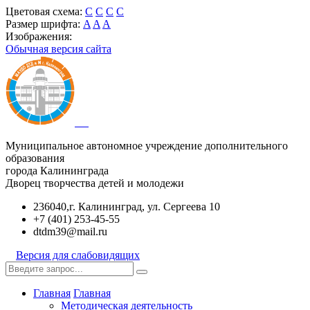
Цветовая схема:
C
C
C
C
Размер шрифта:
A
A
A
Изображения:
Обычная версия сайта
Муниципальное автономное учреждение дополнительного
образования
города Калининграда
Дворец творчества детей и молодежи
236040,г. Калининград, ул. Сергеева 10
+7 (401) 253-45-55
dtdm39@mail.ru
Версия для слабовидящих
Главная
Главная
Методическая деятельность