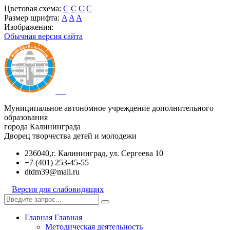
Цветовая схема:
C
C
C
C
Размер шрифта:
A
A
A
Изображения:
Обычная версия сайта
Муниципальное автономное учреждение дополнительного
образования
города Калининграда
Дворец творчества детей и молодежи
236040,г. Калининград, ул. Сергеева 10
+7 (401) 253-45-55
dtdm39@mail.ru
Версия для слабовидящих
Главная
Главная
Методическая деятельность