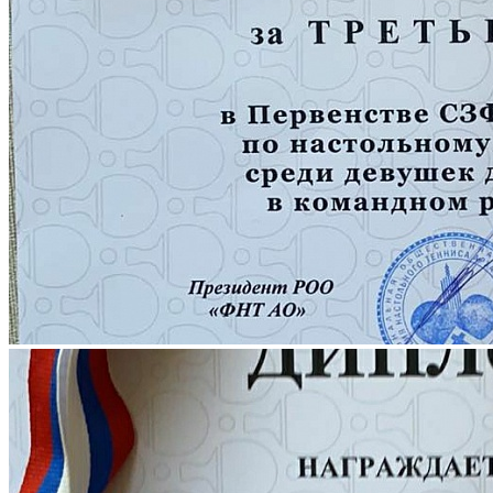
Количество просмотров: 1085
Обучающиеся Дворца творчества приняли участие
в Первенстве СЗФО по настольному теннису, проходившем
в г. Архангельск.
Среди юношей и девушек до 16 лет
I место – Бойчук А. в командном зачете (юноши до 16 лет)
III место – Копылова П. . В командном зачете (девушки до 16
лет)
I место –Копылова П в женских парах​​​​​​​