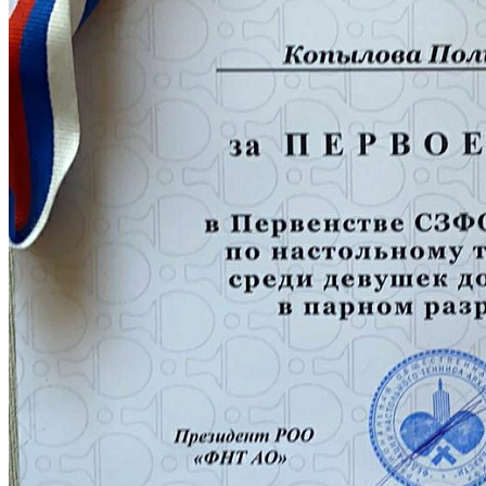
След. новость
Пред. новость
Наши контакты
236040,г. Калининград, ул. Сергеева 10
+7 (401) 253-45-55
dtdm39@mail.ru
Приказ
Разделы
Главная
О Дворце
Родителям
Контакты
Карта сайта
Следуйте за нами
Parse error: syntax error, unexpected 'data' (T_STRING), expecting