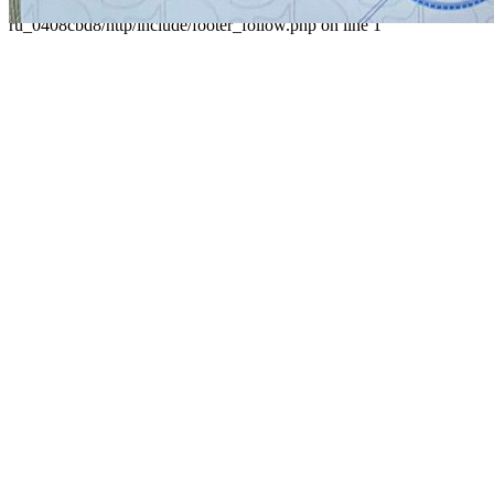
']' in /home/virtwww/w_dvorec39-
ru_0408cbd8/http/include/footer_follow.php on line 1