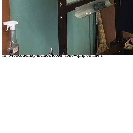
О Дворце
Родителям
Контакты
Карта сайта
Следуйте за нами
Parse error: syntax error, unexpected 'data' (T_STRING), expecting
']' in /home/virtwww/w_dvorec39-
ru_0408cbd8/http/include/footer_follow.php on line 1