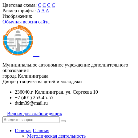
Цветовая схема:
C
C
C
C
Размер шрифта:
A
A
A
Изображения:
Обычная версия сайта
Муниципальное автономное учреждение дополнительного
образования
города Калининграда
Дворец творчества детей и молодежи
236040,г. Калининград, ул. Сергеева 10
+7 (401) 253-45-55
dtdm39@mail.ru
Версия для слабовидящих
Главная
Главная
Методическая деятельность