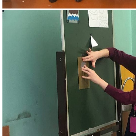
Используя цветную бумагу и картон, клей и ножницы, дети
смастерили открытки в виде корабликов. Они старательно
вырезали все элементы будущей поделки.
Творческие работы ребята подарят своим папам, дедушкам,
братьям в честь самого мужского праздника.
Мероприятие подготовила и провела член Совета кружковцев
Дворца, Ретикова Варвара.
След. новость
Пред. новость
Наши контакты
236040,г. Калининград, ул. Сергеева 10
+7 (401) 253-45-55
dtdm39@mail.ru
Приказ
Разделы
Главная