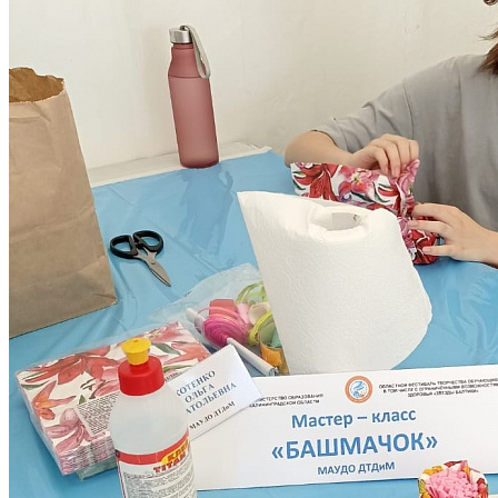
проведении мастер-классов по декоративно-прикладному
творчеству и изобразительному искусству. Большое спасибо
Вике Котенко за помощь в мастер-классе "Башмачок".
След. новость
Пред. новость
Наши контакты
236040,г. Калининград, ул. Сергеева 10
+7 (401) 253-45-55
dtdm39@mail.ru
Приказ
Разделы
Главная
О Дворце
Родителям
Контакты
Карта сайта