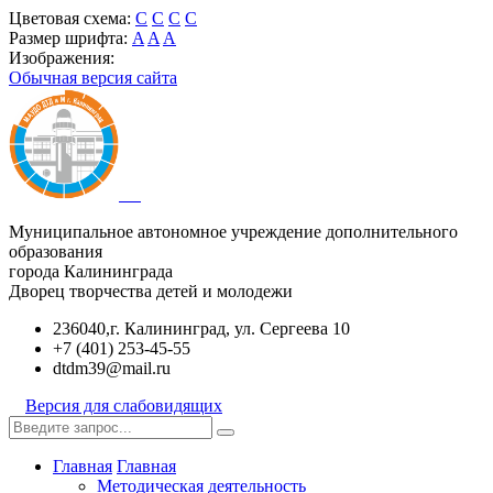
Цветовая схема:
C
C
C
C
Размер шрифта:
A
A
A
Изображения:
Обычная версия сайта
Муниципальное автономное учреждение дополнительного
образования
города Калининграда
Дворец творчества детей и молодежи
236040,г. Калининград, ул. Сергеева 10
+7 (401) 253-45-55
dtdm39@mail.ru
Версия для слабовидящих
Главная
Главная
Методическая деятельность