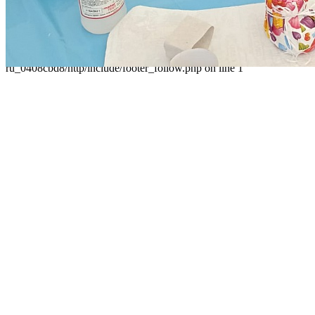
Следуйте за нами
Parse error: syntax error, unexpected 'data' (T_STRING), expecting
']' in /home/virtwww/w_dvorec39-
ru_0408cbd8/http/include/footer_follow.php on line 1