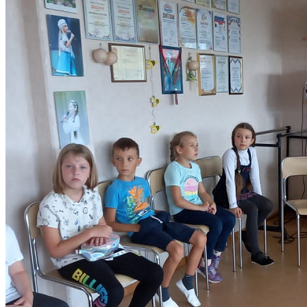
Мероприятия « 3 сентября - день солидарности в борьбе с
терроризмом» проводились с целью формирования
толерантности, сострадания, общероссийской гражданской
идентичности, воспитанию патриотизма, уважения к
Отечеству.
След. новость
Пред. новость
Наши контакты
236040,г. Калининград, ул. Сергеева 10
+7 (401) 253-45-55
dtdm39@mail.ru
Приказ
Разделы
Главная
О Дворце
Родителям