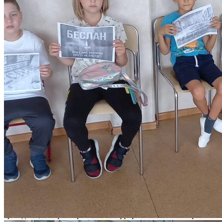
Количество просмотров: 1143
В рамках проведения «Дня солидарности в борьбе с
терроризмом» 2,5 сентября 2022 года обучающиеся МАУДО
ДТД и М приняли участие мероприятиях, посвящённых Дню
солидарности в борьбе с терроризмом.
Мероприятия были посвящены трагедии в Беслане и другим
трагедиям, которые причинили террористы во всём мире.