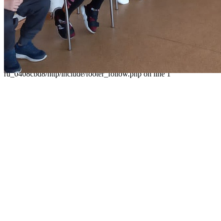
Контакты
Карта сайта
Следуйте за нами
Parse error: syntax error, unexpected 'data' (T_STRING), expecting
']' in /home/virtwww/w_dvorec39-
ru_0408cbd8/http/include/footer_follow.php on line 1