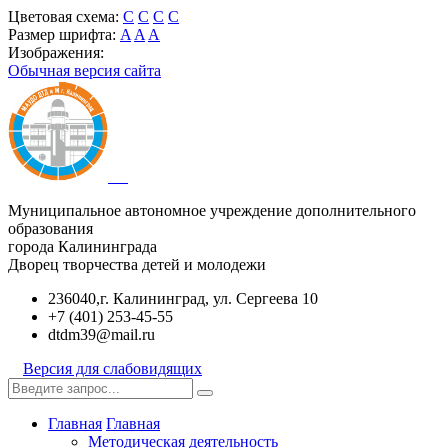
Цветовая схема:
C
C
C
C
Размер шрифта:
A
A
A
Изображения:
Обычная версия сайта
Муниципальное автономное учреждение дополнительного
образования
города Калининграда
Дворец творчества детей и молодежи
236040,г. Калининград, ул. Сергеева 10
+7 (401) 253-45-55
dtdm39@mail.ru
Версия для слабовидящих
Главная
Главная
Методическая деятельность