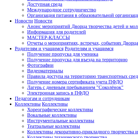
Доступная среда
Международное сотрудничество
Организация питания в образовательной организац
Новости
Новости
Анонс мероприятий Дворца творчества детей и мо
Информация для родителей
МАСТЕР-КЛАССЫ
Отчеты о мероприятиях, встречах, событиях Дворц
Родителям и учащимся
Родителям и учащимся
Получение пропуска для ученика
Получение пропуска для въезда на территорию
Фотографии
Видеоматериалы
Правила доступа на территорию транспортных сред
Получение номера сертификата учета ПФДО
Лагерь с дневным пребыванием "Соколёнок"
Электронная запись в ПФДО
Педагогам и сотрудникам
Коллективы
Коллективы
Хореографические коллективы
Вокальные коллективы
Инструментальные коллективы
Театральные коллективы
Коллективы декоративно-прикладного творчества 
Коллективы технического творчества