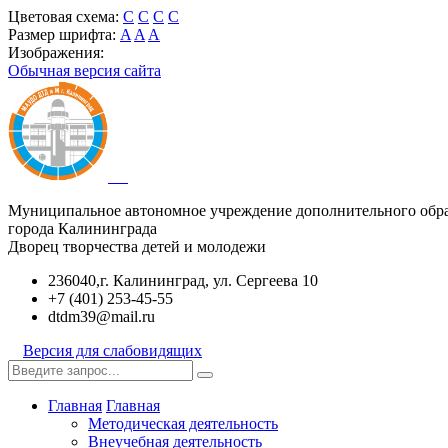
Цветовая схема:
C
C
C
C
Размер шрифта:
A
A
A
Изображения:
Обычная версия сайта
Муниципальное автономное учреждение дополнительного обр
города Калининграда
Дворец творчества детей и молодежи
236040,г. Калининград, ул. Сергеева 10
+7 (401) 253-45-55
dtdm39@mail.ru
Версия для слабовидящих
Главная
Главная
Методическая деятельность
Внеучебная деятельность