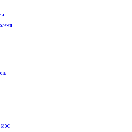
ии
лодежи
а
ств
и ИЗО