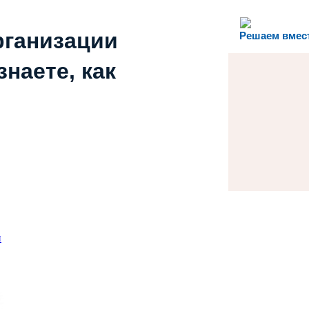
рганизации
Решаем вмес
наете, как
и