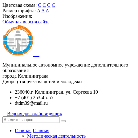
Цветовая схема:
C
C
C
C
Размер шрифта:
A
A
A
Изображения:
Обычная версия сайта
Муниципальное автономное учреждение дополнительного
образования
города Калининграда
Дворец творчества детей и молодежи
236040,г. Калининград, ул. Сергеева 10
+7 (401) 253-45-55
dtdm39@mail.ru
Версия для слабовидящих
Главная
Главная
Методическая деятельность