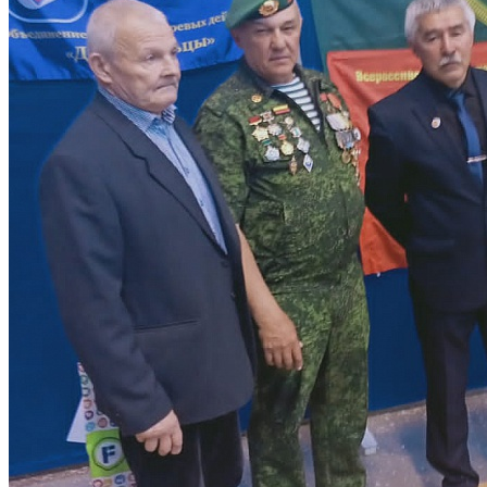
След. новость
Пред. новость
Наши контакты
236040,г. Калининград, ул. Сергеева 10
+7 (401) 253-45-55
dtdm39@mail.ru
Приказ
Разделы
Главная
О Дворце
Родителям
Контакты
Карта сайта
Следуйте за нами
Parse error: syntax error, unexpected 'data' (T_STRING), expecting