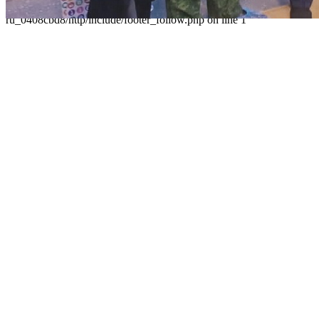
']' in /home/virtwww/w_dvorec39-
ru_0408cbd8/http/include/footer_follow.php on line 1