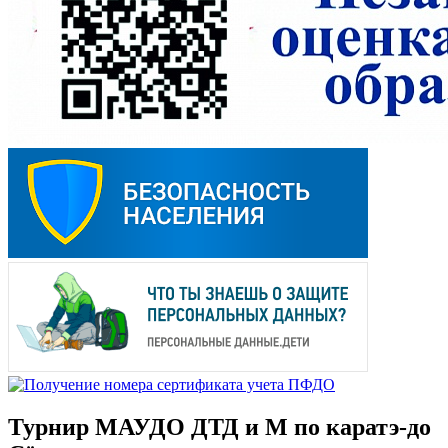
Турнир МАУДО ДТД и М по каратэ-до