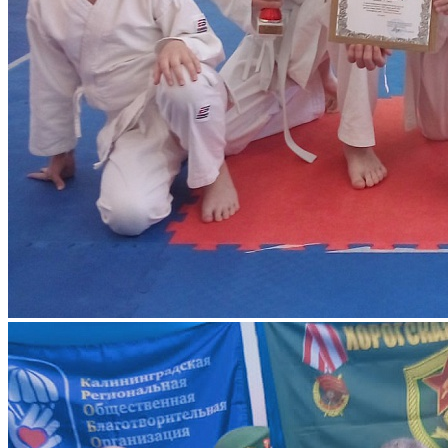
МАУ СОШ, МАУДО ДТД и М г. Калининграда, посвящённый
«Дню Победы» и памяти первого Президента
Международной федерации «Каратэ-до Сётокан
Интернэйшнл» России Рамзина Александра Александровича.
Поздравляем победителей и призёров Турнира:
1-место: Лагомин Роман, Чориев Дмитрий, Пигузов Илья,
Ильбулатова Алина, Немолочнова Анастасия,
2- место: Новикова Богдана. Алпатов Степан, Лебедев
Матвей, Великанцев Роман, Мукан Анастасия, Прокопченко
Глеб, Хабарова Евгения
3-место: Кулаков Даниил, Великанцев Максим, Давыдова
Алиса, Жарский Роман.
Командные места:
МАУДО ДТД и М — 1 место
МАУ Детский сад — 2 место
Клуб «Улыбка Дракона» — 3 место.
На Турнире присутствовали ветераны - почётные гости
Российского Союза Ветеранов Афганистана
«РСВА-2»Савченко Андрей Николаевич, Малёванный
Александр Владимирович, Середняков Александр
Леонидович.
Им были вручены почётные грамоты за участие в Турнире
МАУДО ДТД и М.