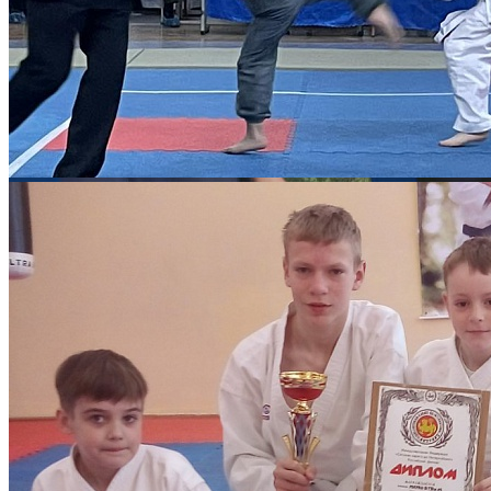
Количество просмотров: 1149
15 мая 2022 г. состоялся Турнир МАУДО ДТД и М по каратэ-
до Сётокан версии «SKIF» среди детей МАУ Детских садов,