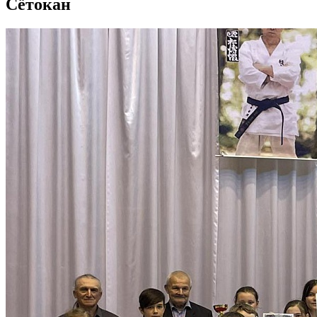
Сётокан