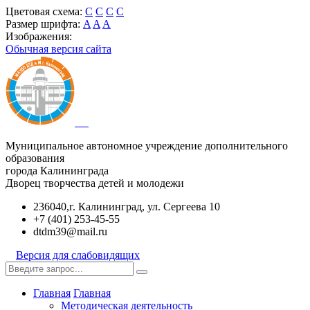
Цветовая схема:
C
C
C
C
Размер шрифта:
A
A
A
Изображения:
Обычная версия сайта
Муниципальное автономное учреждение дополнительного
образования
города Калининграда
Дворец творчества детей и молодежи
236040,г. Калининград, ул. Сергеева 10
+7 (401) 253-45-55
dtdm39@mail.ru
Версия для слабовидящих
Главная
Главная
Методическая деятельность