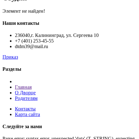
Элемент не найден!
Наши контакты
236040,г. Калининград, ул. Сергеева 10
+7 (401) 253-45-55
dtdm39@mail.ru
Приказ
Разделы
Главная
О Дворце
Родителям
Контакты
Карта сайта
Следуйте за нами
Parse error: syntax error, unexpected 'data' (T_STRING), expecting