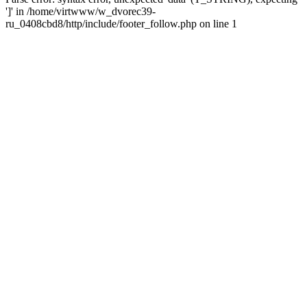
']' in /home/virtwww/w_dvorec39-
ru_0408cbd8/http/include/footer_follow.php on line 1