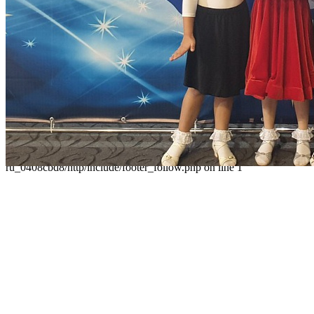
Главная
О Дворце
Родителям
Контакты
Карта сайта
Следуйте за нами
Parse error: syntax error, unexpected 'data' (T_STRING), expecting
']' in /home/virtwww/w_dvorec39-
ru_0408cbd8/http/include/footer_follow.php on line 1