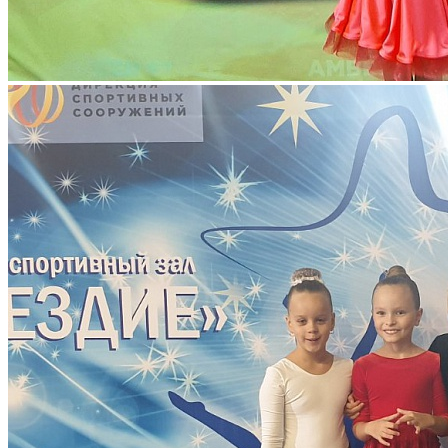
Европейской программе, солистка Чернышева София, третье
место заняли Куртаева Вероника в категории юниоры
открытый класс, Царевская Маргарита в категории до Д
класса по латиноамериканской программе, Ашалаева Амина,
Удалова Арина и Соловьева Виктория
Поздравляем ребят и педагога Порохнявую Р. И. с успешным
выступлением на турнире и желаем им дальнейших побед!
Информацию подготовила педагог дополнительного
образования Порохнявая Р.И.
След. новость
Пред. новость
Наши контакты
236040,г. Калининград, ул. Сергеева 10
+7 (401) 253-45-55
dtdm39@mail.ru
Приказ
Разделы