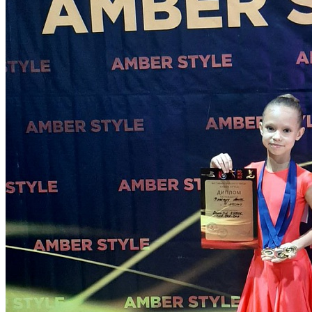
Количество просмотров: 1099
8 октября в СК «Созвездие» состоялся первый турнир г.
Калининграда по спортивному бальному танцу в рамках РО
РТС КО “Amber Style 2023”
Первое место в категории Ювеналы 2 по
Латиноамериканской программе заняли Копча Илья и
Триханова Татьяна, солистки: Брыкина Милана в категории
дети 1, Крупенченко Вероника в Юниорах 1 и Назарян Элен в
Юниорах 2 до Е класса, Второе место в категории Ювеналы 1
до Д класса заняли Зеленский Максим и Краевская Ева в