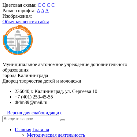
Цветовая схема:
C
C
C
C
Размер шрифта:
A
A
A
Изображения:
Обычная версия сайта
Муниципальное автономное учреждение дополнительного
образования
города Калининграда
Дворец творчества детей и молодежи
236040,г. Калининград, ул. Сергеева 10
+7 (401) 253-45-55
dtdm39@mail.ru
Версия для слабовидящих
Главная
Главная
Методическая деятельность