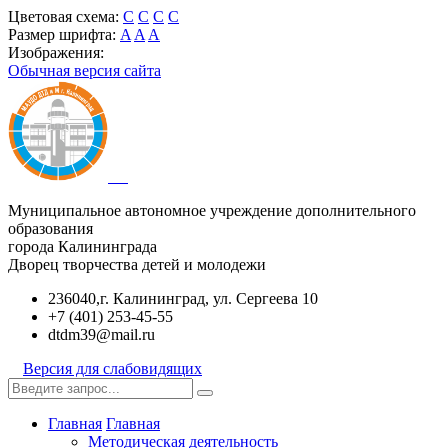
Цветовая схема:
C
C
C
C
Размер шрифта:
A
A
A
Изображения:
Обычная версия сайта
Муниципальное автономное учреждение дополнительного
образования
города Калининграда
Дворец творчества детей и молодежи
236040,г. Калининград, ул. Сергеева 10
+7 (401) 253-45-55
dtdm39@mail.ru
Версия для слабовидящих
Главная
Главная
Методическая деятельность