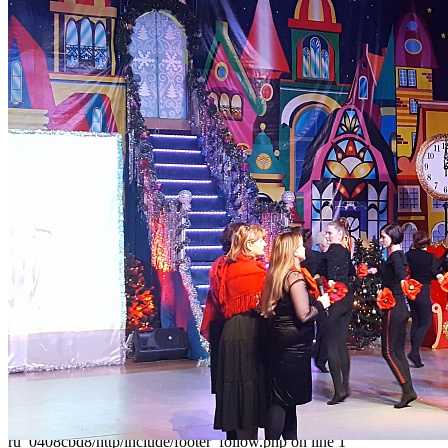
Наши контакты
236040,г. Калининград, ул. Сергеева 10
+7 (401) 253-45-55
dtdm39@mail.ru
Приказ
Разделы
Главная
О Дворце
Родителям
Контакты
Карта сайта
Следуйте за нами
Parse error: syntax error, unexpected 'data' (T_STRING), expecting
']' in /home/virtwww/w_dvorec39-
ru_0408cbd8/http/include/footer_follow.php on line 1