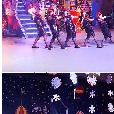
В выставочном зале и фойе первого этажа была организована
выставка работ в номинации «Мастерская умельцев», в
которой приняли участие более 100 педагогов из 42
образовательных учреждений города.
В финале номинации «Палитра творчества» участвовали 20
лучших творческих коллективов и педагогов образовательных
учреждений города. Это коллективы из МАУДО ДТД и М,
МАУДО ДЮЦ "На комсомольской", МАУДО ДЮЦ "На
Молодежной", МАОУ лицея № 17, МАОУ СОШ № 43, МАОУ
СОШ № 3, МБОУ СОШ № 44, МАОУ СОШ № 56 (2), МАОУ
лицея № 2, МАОУ СОШ № 50, МАОУ гимназии № 32, д/с №
110, д/с № 46, д/с № 86, д/с № 121, д/с № 36, д/с № 107
Компетентное жюри выбрало победителей и призеров,
награждение которых состоится 27 декабря в 15.00 в МАОУ
гимназии № 49.
Поздравляем педагогических работников Дворца творчества
Бабаеву М.С., Тимакова Н.Е., вошедших в число победителей
и призеров фестиваля!
След. новость
Пред. новость