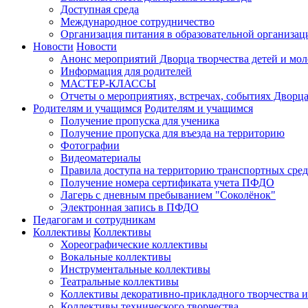
Доступная среда
Международное сотрудничество
Организация питания в образовательной организац
Новости
Новости
Анонс мероприятий Дворца творчества детей и мо
Информация для родителей
МАСТЕР-КЛАССЫ
Отчеты о мероприятиях, встречах, событиях Дворц
Родителям и учащимся
Родителям и учащимся
Получение пропуска для ученика
Получение пропуска для въезда на территорию
Фотографии
Видеоматериалы
Правила доступа на территорию транспортных сред
Получение номера сертификата учета ПФДО
Лагерь с дневным пребыванием "Соколёнок"
Электронная запись в ПФДО
Педагогам и сотрудникам
Коллективы
Коллективы
Хореографические коллективы
Вокальные коллективы
Инструментальные коллективы
Театральные коллективы
Коллективы декоративно-прикладного творчества 
Коллективы технического творчества