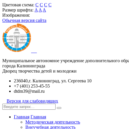
Цветовая схема:
C
C
C
C
Размер шрифта:
A
A
A
Изображения:
Обычная версия сайта
Муниципальное автономное учреждение дополнительного обр
города Калининграда
Дворец творчества детей и молодежи
236040,г. Калининград, ул. Сергеева 10
+7 (401) 253-45-55
dtdm39@mail.ru
Версия для слабовидящих
Главная
Главная
Методическая деятельность
Внеучебная деятельность