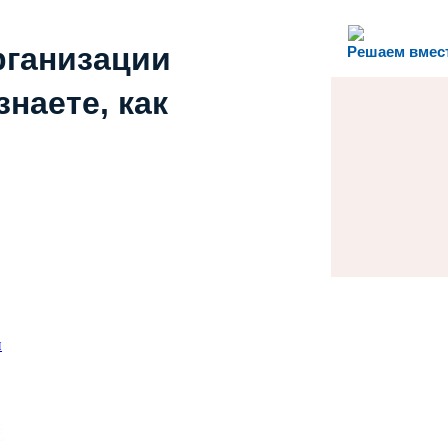
рганизации
Решаем вмес
наете, как
и