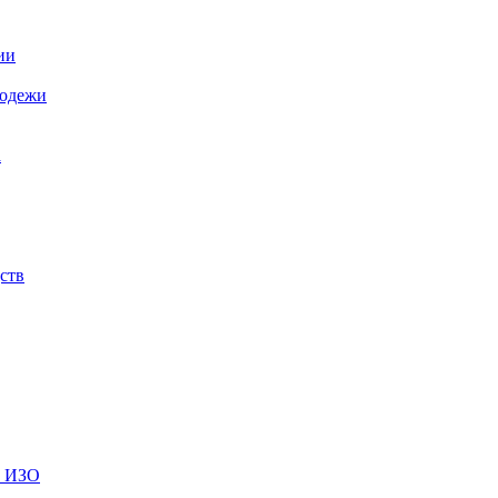
ии
лодежи
а
ств
и ИЗО