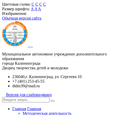
Цветовая схема:
C
C
C
C
Размер шрифта:
A
A
A
Изображения:
Обычная версия сайта
Муниципальное автономное учреждение дополнительного
образования
города Калининграда
Дворец творчества детей и молодежи
236040,г. Калининград, ул. Сергеева 10
+7 (401) 253-45-55
dtdm39@mail.ru
Версия для слабовидящих
Главная
Главная
Методическая деятельность