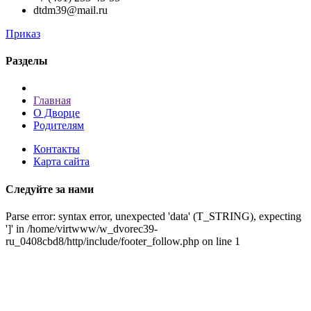
dtdm39@mail.ru
Приказ
Разделы
Главная
О Дворце
Родителям
Контакты
Карта сайта
Следуйте за нами
Parse error: syntax error, unexpected 'data' (T_STRING), expecting
']' in /home/virtwww/w_dvorec39-
ru_0408cbd8/http/include/footer_follow.php on line 1