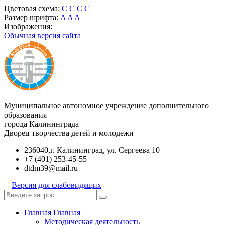
Цветовая схема:
C
C
C
C
Размер шрифта:
A
A
A
Изображения:
Обычная версия сайта
Муниципальное автономное учреждение дополнительного
образования
города Калининграда
Дворец творчества детей и молодежи
236040,г. Калининград, ул. Сергеева 10
+7 (401) 253-45-55
dtdm39@mail.ru
Версия для слабовидящих
Главная
Главная
Методическая деятельность