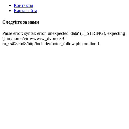
Контакты
Карта сайта
Следуйте за нами
Parse error: syntax error, unexpected 'data' (T_STRING), expecting
']' in /home/virtwww/w_dvorec39-
ru_0408cbd8/http/include/footer_follow.php on line 1