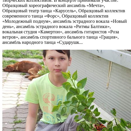
творческих коллективов. В концерте принимали участие:
Образцовый хореографический ансамбль «Мечта»,
Образцовый театр танца «Карусель», Образцовый коллектив
современного танца «Форс», Образцовый коллектив
«Молодежный подиум», ансамбль эстрадного вокала «Новый
день», ансамбль эстрадного вокала «Ритмы Балтики»,
вокальная студия «Камертон», ансамбль гитаристов «Роза
ветров», ансамбль спортивного бального танца «Грация»,
ансамбль народного танца «Сударушк...