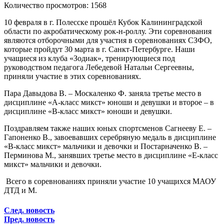
Количество просмотров: 1568
10 февраля в г. Полесске прошёл Кубок Калининградской
области по акробатическому рок-н-роллу. Эти соревнования
являются отборочными для участия в соревнованиях СЗФО,
которые пройдут 30 марта в г. Санкт-Петербурге. Наши
учащиеся из клуба «Зодиак», тренирующиеся под
руководством педагога Лебедевой Натальи Сергеевны,
приняли участие в этих соревнованиях.
Пара Давыдова В. – Москаленко Ф. заняла третье место в
дисциплине «А-класс микст» юноши и девушки и второе – в
дисциплине «В-класс микст» юноши и девушки.
Поздравляем также наших юных спортсменов Сагнееву Е. –
Гапоненко В., завоевавших серебряную медаль в дисциплине
«В-класс микст» мальчики и девочки и Постарначенко В. –
Перминова М., занявших третье место в дисциплине «Е-класс
микст» мальчики и девочки.
Всего в соревнованиях приняли участие 10 учащихся МАОУ
ДТД и М.
След. новость
Пред. новость