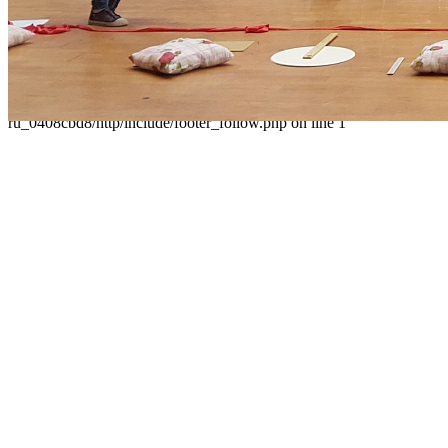
Карта сайта
Следуйте за нами
Parse error: syntax error, unexpected 'data' (T_STRING), expecting
']' in /home/virtwww/w_dvorec39-
ru_0408cbd8/http/include/footer_follow.php on line 1