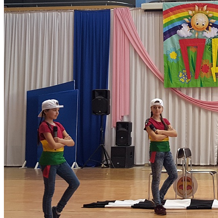
СОШ № 25, куратор Шилина Л.А.
Начальная школа- д/сад №72, куратор Дудникова Е.А.
След. новость
Пред. новость
Наши контакты
236040,г. Калининград, ул. Сергеева 10
+7 (401) 253-45-55
dtdm39@mail.ru
Приказ
Разделы
Главная
О Дворце
Родителям
Контакты