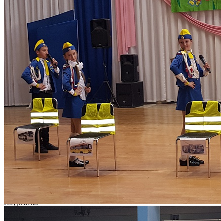
учреждений и в соответствии с программмой «Развитие
дорожно-транспортного комплекса городского округа «Город
Калининрад» 15 апреля во ДТД и М прошел городской
конкурс агитбригад «Красный. Желтый. Зеленый».
Соревновались 22 команды школ города Калининграда.
Победителем стала команда СОШ №38, кураторы: Харман
Л.М., Бондарева Н.В.
2 место:
Лицей №35, куратор Селиверова М.А.
СОШ № 21, куратор Трусь И.Н.
3 место:
ДТДиМ, куратор Беликова В.А.
Лицей №17, куратор Доля О.И.
Лауреаты:
Лицей №49, кураторы: Галай Н.Д., Логинова М.В.