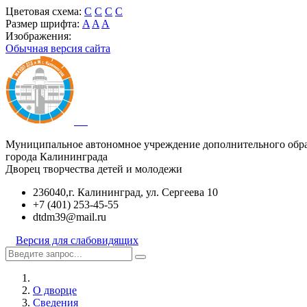
Цветовая схема:
C
C
C
C
Размер шрифта:
A
A
A
Изображения:
Обычная версия сайта
Муниципальное автономное учреждение дополнительного обр
города Калининграда
Дворец творчества детей и молодежи
236040,г. Калининград, ул. Сергеева 10
+7 (401) 253-45-55
dtdm39@mail.ru
Версия для слабовидящих
О дворце
Сведения