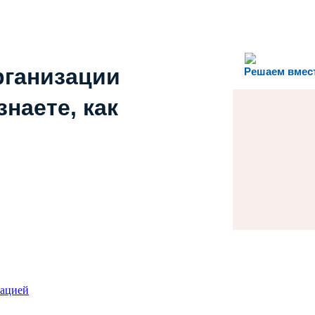
рганизации
Решаем вмес
наете, как
зацией