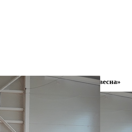
скому рок-н-роллу «Янтарная весна»