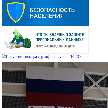
Областные соревнования по акробатиче