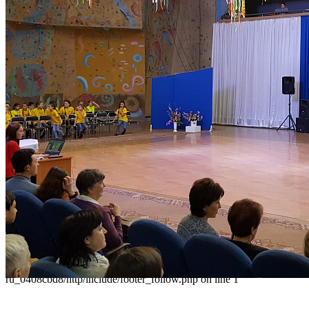
236040,г. Калининград, ул. Сергеева 10
+7 (401) 253-45-55
dtdm39@mail.ru
Приказ
Разделы
Главная
О Дворце
Родителям
Контакты
Карта сайта
Следуйте за нами
Parse error: syntax error, unexpected 'data' (T_STRING), expecting
']' in /home/virtwww/w_dvorec39-
ru_0408cbd8/http/include/footer_follow.php on line 1