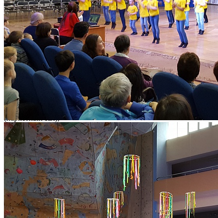
мужества». Викторина «Путешествие по Крыму» - 16-17
марта;
- Демонстрация фильмов о Крыме, его прошлом и
настоящем – 16-18 марта с 10.00 до 19.00 (фойе цокольного
этажа);
- Квест «Загадки Крыма» - 15-16 марта в 14.00;
- Выставка рисунков «Крым глазами детей» - 15-20 марта
(фойе 1-го этажа);
- Форум-акция «Крымская весна» - 18 марта в 16.00
(паркетный зал);
- Выставка книг, стихов, песен о Крыме – 14-24 марта
(библиотека).
В мероприятиях приняло участие более 2000 учащихся
Дворца и их родителей.
След. новость
Пред. новость
Наши контакты