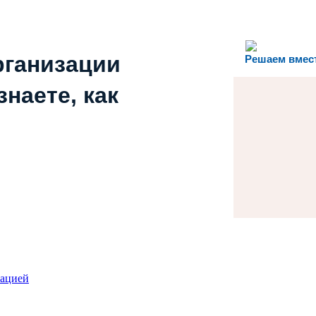
рганизации
Решаем вмес
наете, как
зацией