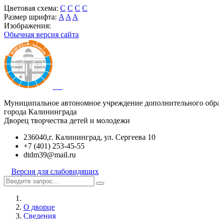
Цветовая схема:
C
C
C
C
Размер шрифта:
A
A
A
Изображения:
Обычная версия сайта
Муниципальное автономное учреждение дополнительного обр
города Калининграда
Дворец творчества детей и молодежи
236040,г. Калининград, ул. Сергеева 10
+7 (401) 253-45-55
dtdm39@mail.ru
Версия для слабовидящих
О дворце
Сведения