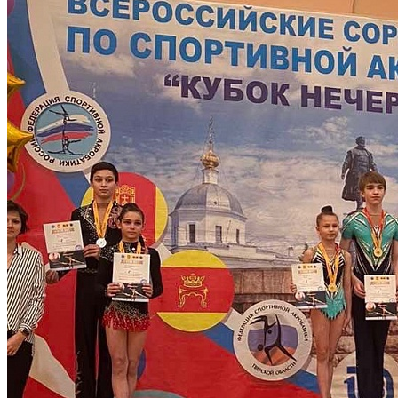
Количество просмотров: 1005
Обучающиеся коллектива «Спортивная акробатика» Дворца
творчества детей и молодежи завоевали золотую медаль на
Всероссийских соревнованиях по спортивной акробатике
«Кубок Нечерноземья».
Соревнования проходили в г. Тверь с 22 по 26 апреля. В Кубке
приняли участие более 500 спортсменов из 20 регионов