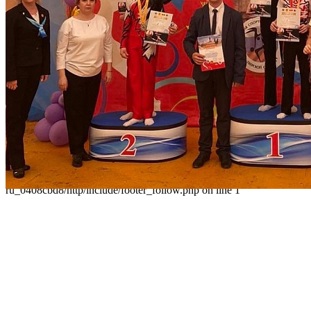
Разделы
Главная
О Дворце
Родителям
Контакты
Карта сайта
Следуйте за нами
Parse error: syntax error, unexpected 'data' (T_STRING), expecting
']' in /home/virtwww/w_dvorec39-
ru_0408cbd8/http/include/footer_follow.php on line 1