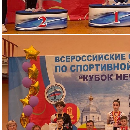
страны.
Юные акробаты Дворца творчества детей и молодежи
успешно выступили по программе первого взрослого разряда.
Смешанная пара Жукова София и Богатенко Константин
(педагог дополнительного образования Кондратьева Е.П.)
получили золотую медаль, заняв 1-е место, мужская пара Заев
Александр и Крайник Тимур (педагог дополнительного
образования Гончаров Д.А.) – серебряную медаль (2 место).
Дворец творчества детей и молодежи поздравляет ребят и их
педагогов с заслуженной наградой и желает им дальнейших
успехов!
След. новость
Пред. новость
Наши контакты
236040,г. Калининград, ул. Сергеева 10
+7 (401) 253-45-55
dtdm39@mail.ru
Приказ