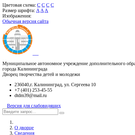
Цветовая схема:
C
C
C
C
Размер шрифта:
A
A
A
Изображения:
Обычная версия сайта
Муниципальное автономное учреждение дополнительного обр
города Калининграда
Дворец творчества детей и молодежи
236040,г. Калининград, ул. Сергеева 10
+7 (401) 253-45-55
dtdm39@mail.ru
Версия для слабовидящих
О дворце
Сведения