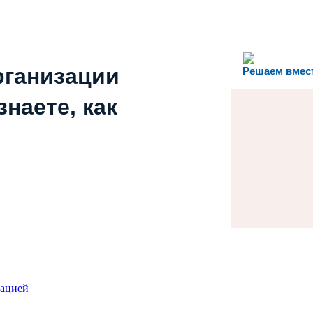
рганизации
Решаем вмес
наете, как
зацией