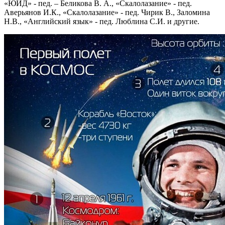
«ЮИД» - пед. – Беликова В. А., «Скалолазание» - пед.
Аверьянов И.К., «Скалолазание» - пед. Чирик В., Заломина
Н.В., «Английский язык» - пед. Люблина С.И. и другие.