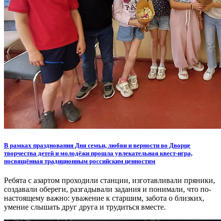
В рамках празднования Дня семьи, любви и верности во Дворце
творчества детей и молодёжи прошла увлекательная квест-игра,
посвящённая традиционным российским ценностям
Ребята с азартом проходили станции, изготавливали пряники,
создавали обереги, разгадывали задания и понимали, что по-
настоящему важно: уважение к старшим, забота о близких,
умение слышать друг друга и трудиться вместе.