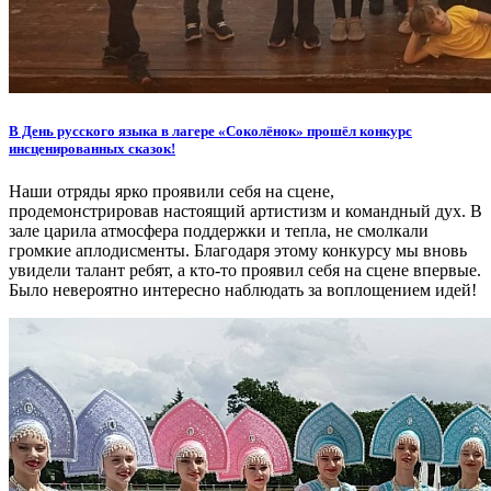
В День русского языка в лагере «Соколёнок» прошёл конкурс
инсценированных сказок!
Наши отряды ярко проявили себя на сцене,
продемонстрировав настоящий артистизм и командный дух. В
зале царила атмосфера поддержки и тепла, не смолкали
громкие аплодисменты. Благодаря этому конкурсу мы вновь
увидели талант ребят, а кто-то проявил себя на сцене впервые.
Было невероятно интересно наблюдать за воплощением идей!