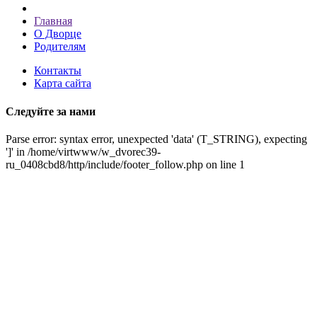
Главная
О Дворце
Родителям
Контакты
Карта сайта
Следуйте за нами
Parse error: syntax error, unexpected 'data' (T_STRING), expecting
']' in /home/virtwww/w_dvorec39-
ru_0408cbd8/http/include/footer_follow.php on line 1