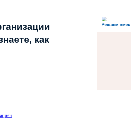
рганизации
Решаем вмес
наете, как
зацией