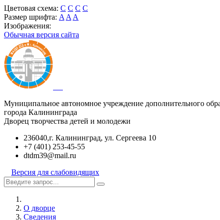
Цветовая схема:
C
C
C
C
Размер шрифта:
A
A
A
Изображения:
Обычная версия сайта
Муниципальное автономное учреждение дополнительного обр
города Калининграда
Дворец творчества детей и молодежи
236040,г. Калининград, ул. Сергеева 10
+7 (401) 253-45-55
dtdm39@mail.ru
Версия для слабовидящих
О дворце
Сведения