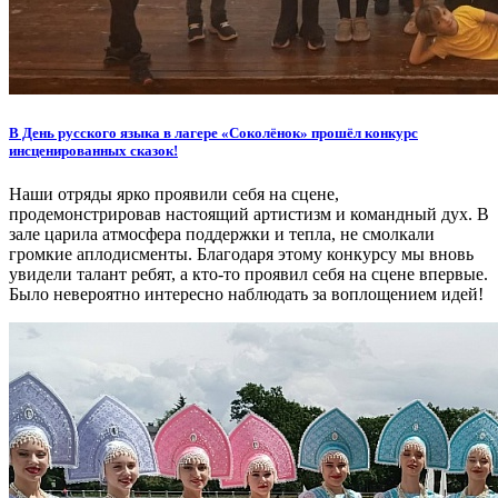
В День русского языка в лагере «Соколёнок» прошёл конкурс
инсценированных сказок!
Наши отряды ярко проявили себя на сцене,
продемонстрировав настоящий артистизм и командный дух. В
зале царила атмосфера поддержки и тепла, не смолкали
громкие аплодисменты. Благодаря этому конкурсу мы вновь
увидели талант ребят, а кто-то проявил себя на сцене впервые.
Было невероятно интересно наблюдать за воплощением идей!