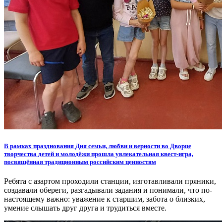
В рамках празднования Дня семьи, любви и верности во Дворце
творчества детей и молодёжи прошла увлекательная квест-игра,
посвящённая традиционным российским ценностям
Ребята с азартом проходили станции, изготавливали пряники,
создавали обереги, разгадывали задания и понимали, что по-
настоящему важно: уважение к старшим, забота о близких,
умение слышать друг друга и трудиться вместе.