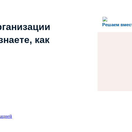
рганизации
Решаем вмес
наете, как
зацией