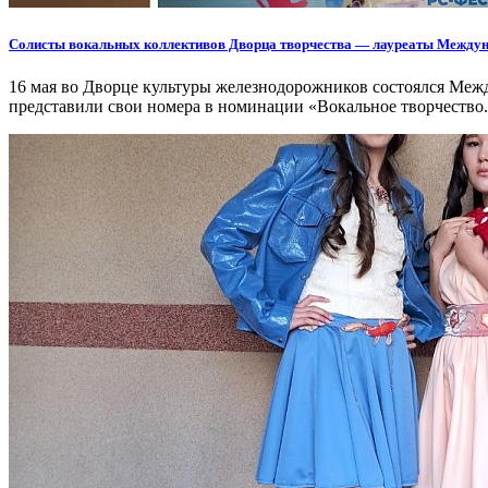
Солисты вокальных коллективов Дворца творчества — лауреаты Междун
16 мая во Дворце культуры железнодорожников состоялся Меж
представили свои номера в номинации «Вокальное творчество