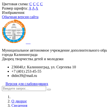
Цветовая схема:
C
C
C
C
Размер шрифта:
A
A
A
Изображения:
Обычная версия сайта
Муниципальное автономное учреждение дополнительного обр
города Калининграда
Дворец творчества детей и молодежи
236040,г. Калининград, ул. Сергеева 10
+7 (401) 253-45-55
dtdm39@mail.ru
Версия для слабовидящих
О дворце
Сведения