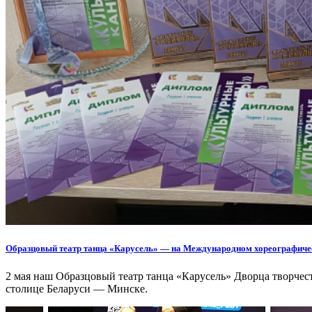
Образцовый театр танца «Карусель» — на Международном хореографичес
2 мая наш Образцовый театр танца «Карусель» Дворца творче
столице Беларуси — Минске.