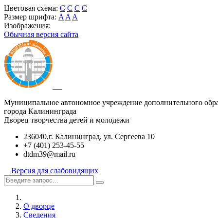
Цветовая схема:
C
C
C
C
Размер шрифта:
A
A
A
Изображения:
Обычная версия сайта
Муниципальное автономное учреждение дополнительного обр
города Калининграда
Дворец творчества детей и молодежи
236040,г. Калининград, ул. Сергеева 10
+7 (401) 253-45-55
dtdm39@mail.ru
Версия для слабовидящих
О дворце
Сведения