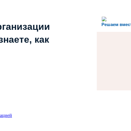
рганизации
Решаем вмес
наете, как
зацией