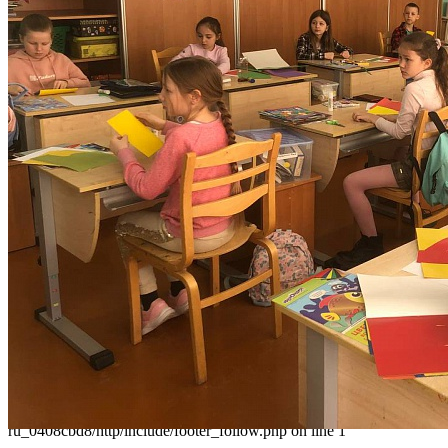
Наши контакты
236040,г. Калининград, ул. Сергеева 10
+7 (401) 253-45-55
dtdm39@mail.ru
Приказ
Разделы
Главная
О Дворце
Родителям
Контакты
Карта сайта
Следуйте за нами
Parse error: syntax error, unexpected 'data' (T_STRING), expecting
']' in /home/virtwww/w_dvorec39-
ru_0408cbd8/http/include/footer_follow.php on line 1