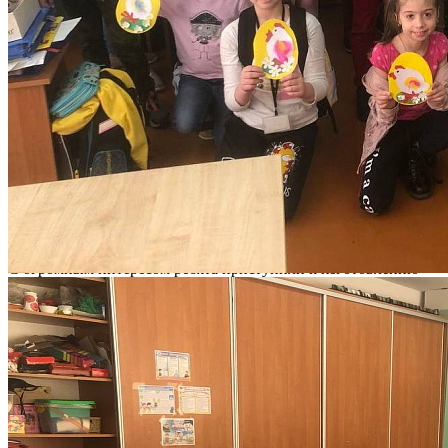
Количество просмотров: 1116
В рамках празднования года народного искусства и
нематериального культурного наследия народов России 18
апреля в младшей группе коллектива «Радуга красок»
(педагог Флейтух Елена Владимировна) состоялся мастер-
класс по изготовлению открытки.
С огромным интересом ребята приступили к изготовлению
поделок, аккуратно и бережно вырезали и наклеивали детали.
У всех детей получились яркие и красочные работы!
Мероприятие подготовила и провела член Совета кружковцев
Дворца Ретикова Варвара.
След. новость
Пред. новость