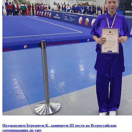
Поздравляем Бережную К., занявшую III место во Всероссийских
соревнованиях по ушу