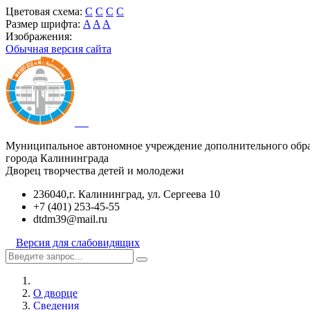
Цветовая схема:
C
C
C
C
Размер шрифта:
A
A
A
Изображения:
Обычная версия сайта
Муниципальное автономное учреждение дополнительного обр
города Калининграда
Дворец творчества детей и молодежи
236040,г. Калининград, ул. Сергеева 10
+7 (401) 253-45-55
dtdm39@mail.ru
Версия для слабовидящих
О дворце
Сведения