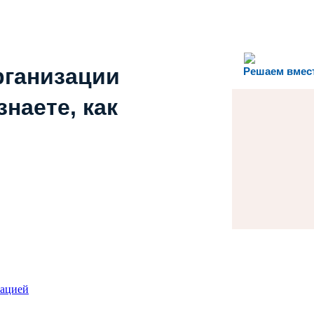
рганизации
Решаем вмес
наете, как
зацией