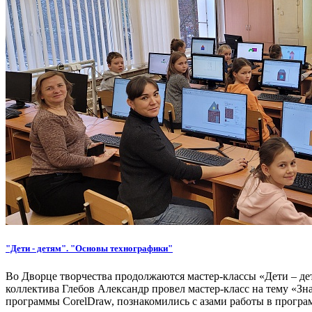
"Дети - детям". "Основы технографики"
Во Дворце творчества продолжаются мастер-классы «Дети – де
коллектива Глебов Александр провел мастер-класс на тему «Зна
программы CorelDraw, познакомились с азами работы в програ