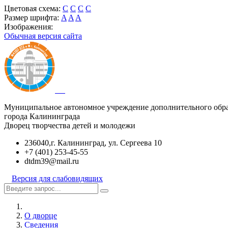
Цветовая схема:
C
C
C
C
Размер шрифта:
A
A
A
Изображения:
Обычная версия сайта
Муниципальное автономное учреждение дополнительного обр
города Калининграда
Дворец творчества детей и молодежи
236040,г. Калининград, ул. Сергеева 10
+7 (401) 253-45-55
dtdm39@mail.ru
Версия для слабовидящих
О дворце
Сведения