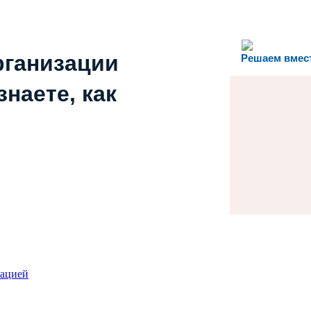
рганизации
Решаем вмес
наете, как
зацией