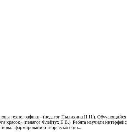
Основы технографики» (педагог Пылихина Н.Н.). Обучающийся
га красок» (педагог Флейтух Е.В.). Ребята изучили интерфейс
твовал формированию творческого по...