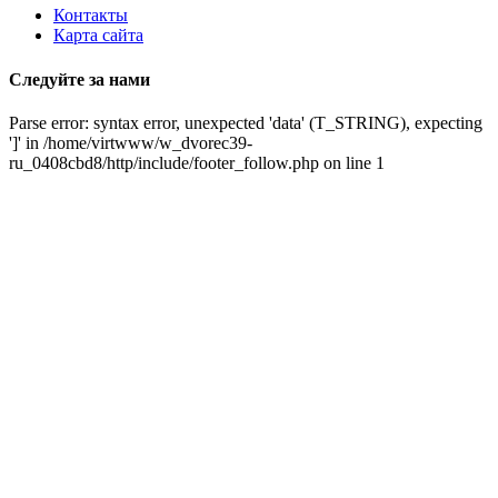
Контакты
Карта сайта
Следуйте за нами
Parse error: syntax error, unexpected 'data' (T_STRING), expecting
']' in /home/virtwww/w_dvorec39-
ru_0408cbd8/http/include/footer_follow.php on line 1