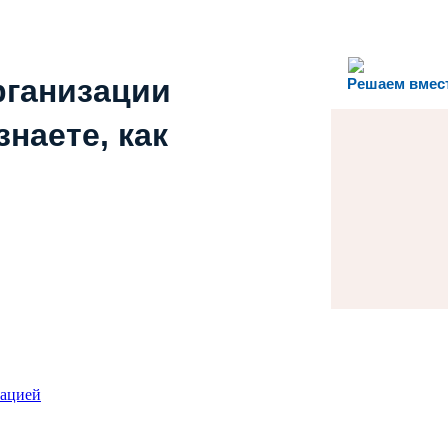
рганизации
Решаем вмес
наете, как
зацией