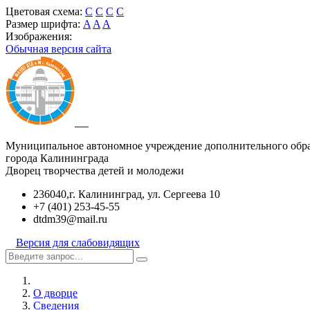
Цветовая схема:
C
C
C
C
Размер шрифта:
A
A
A
Изображения:
Обычная версия сайта
Муниципальное автономное учреждение дополнительного обр
города Калининграда
Дворец творчества детей и молодежи
236040,г. Калининград, ул. Сергеева 10
+7 (401) 253-45-55
dtdm39@mail.ru
Версия для слабовидящих
О дворце
Сведения