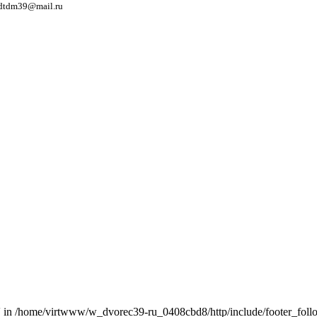
 dtdm39@mail.ru
']' in /home/virtwww/w_dvorec39-ru_0408cbd8/http/include/footer_foll