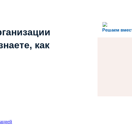
рганизации
Решаем вмес
наете, как
зацией