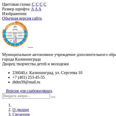
Цветовая схема:
C
C
C
C
Размер шрифта:
A
A
A
Изображения:
Обычная версия сайта
Муниципальное автономное учреждение дополнительного обр
города Калининграда
Дворец творчества детей и молодежи
236040,г. Калининград, ул. Сергеева 10
+7 (401) 253-45-55
dtdm39@mail.ru
Версия для слабовидящих
О дворце
Сведения