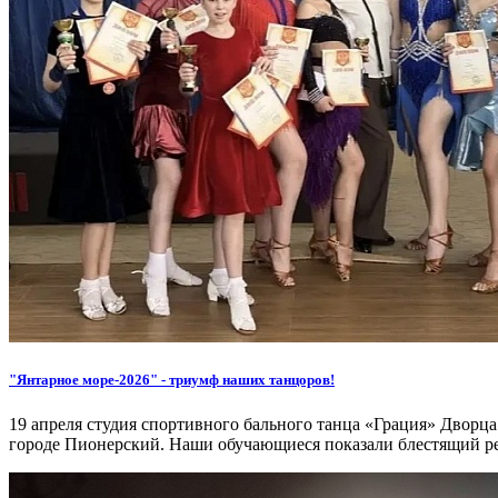
"Янтарное море-2026" - триумф наших танцоров!
19 апреля студия спортивного бального танца «Грация» Дворца 
городе Пионерский. Наши обучающиеся показали блестящий ре