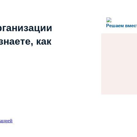
рганизации
Решаем вмес
наете, как
зацией