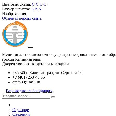
Цветовая схема:
C
C
C
C
Размер шрифта:
A
A
A
Изображения:
Обычная версия сайта
Муниципальное автономное учреждение дополнительного обр
города Калининграда
Дворец творчества детей и молодежи
236040,г. Калининград, ул. Сергеева 10
+7 (401) 253-45-55
dtdm39@mail.ru
Версия для слабовидящих
О дворце
Сведения